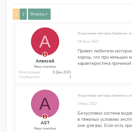
1
2
Вперёд
Лодочные моторы Seanovo: о
А
28 Фев 2022
Привет любители моторок
хорош, что при меньших м
Алексей
характеристика причиной
New member
Регистрация
5 Дек 2021
Сообщения
1
Лодочные моторы Seanovo: о
A
3 Мар 2022
Безусловно система водя
в тяжелых условиях экспл
AST
оне для вас. Если есть п
New member