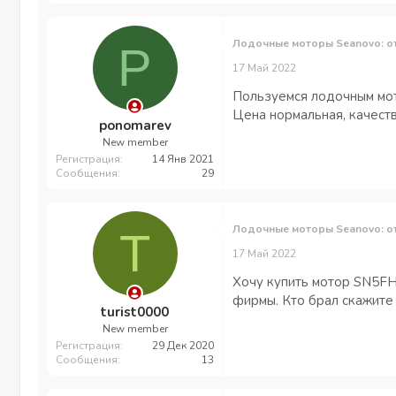
Лодочные моторы Seanovo: о
P
17 Май 2022
Пользуемся лодочным мото
Цена нормальная, качест
ponomarev
New member
Регистрация
14 Янв 2021
Сообщения
29
Лодочные моторы Seanovo: о
T
17 Май 2022
Хочу купить мотор SN5FHS
фирмы. Кто брал скажите 
turist0000
New member
Регистрация
29 Дек 2020
Сообщения
13