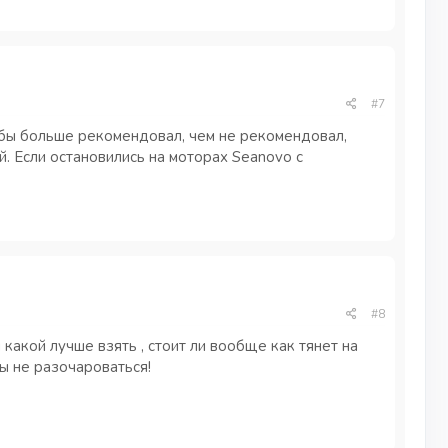
#7
я бы больше рекомендовал, чем не рекомендовал,
й. Если остановились на моторах Seanovo с
#8
акой лучше взять , стоит ли вообще как тянет на
ы не разочароваться!