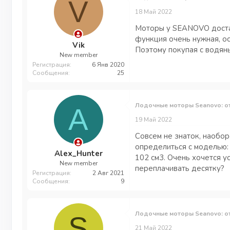
V
18 Май 2022
Моторы у SEANOVO достат
функция очень нужная, о
Vik
Поэтому покупая с водян
New member
Регистрация
6 Янв 2020
Сообщения
25
Лодочные моторы Seanovo: о
A
19 Май 2022
Совсем не знаток, наобор
определиться с моделью: 
Alex_Hunter
102 см3. Очень хочется у
New member
переплачивать десятку?
Регистрация
2 Авг 2021
Сообщения
9
Лодочные моторы Seanovo: о
S
21 Май 2022