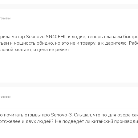
тзывы
рила мотор Seanovo SN40FHL к лодке, теперь плаваем быстрее
ъем и мощность обидно, но это не к товару, а к дарителю. Раб
ловой хватает, и цена не режет
тзывы
о почитать отзывы про Senovo-3. Слышал, что по для озера са
отяжелее и двух людей? Не подведёт ли китайский производит