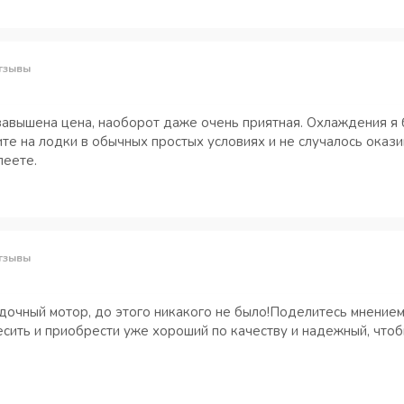
тзывы
х завышена цена, наоборот даже очень приятная. Охлаждения 
те на лодки в обычных простых условиях и не случалось окази
леете.
тзывы
очный мотор, до этого никакого не было!Поделитесь мнением к
сить и приобрести уже хороший по качеству и надежный, чтоб