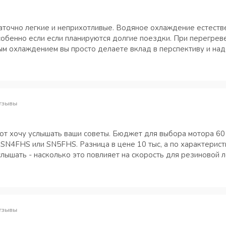
очно легкие и неприхотливые. Водяное охлаждение естествен
собенно если если планируются долгие поездки. При перегрев
ым охлаждением вы просто делаете вклад в перспективу и над
тзывы
от хочу услышать ваши советы. Бюджет для выбора мотора 60 т
SN4FHS или SN5FHS. Разница в цене 10 тыс, а по характерист
слышать - насколько это повлияет на скорость для резиновой 
тзывы