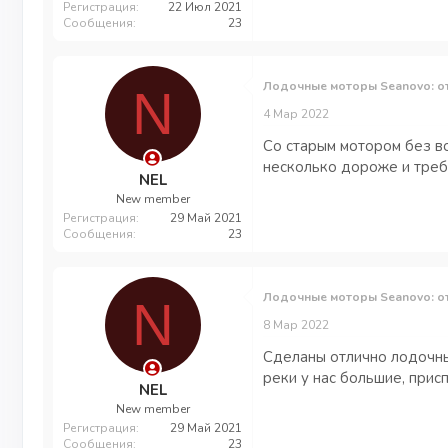
Регистрация
22 Июл 2021
Сообщения
23
Лодочные моторы Seanovo: о
N
4 Мар 2022
Со старым мотором без во
несколько дороже и треб
NEL
New member
Регистрация
29 Май 2021
Сообщения
23
Лодочные моторы Seanovo: о
N
8 Мар 2022
Сделаны отлично лодочны
реки у нас большие, прис
NEL
New member
Регистрация
29 Май 2021
Сообщения
23