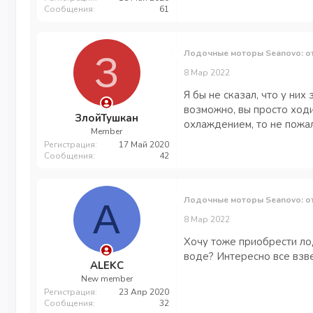
Сообщения
61
Лодочные моторы Seanovo: о
З
8 Мар 2022
Я бы не сказал, что у ни
возможно, вы просто ходи
ЗлойТушкан
охлаждением, то не пожа
Member
Регистрация
17 Май 2020
Сообщения
42
Лодочные моторы Seanovo: о
A
8 Мар 2022
Хочу тоже приобрести лод
воде? Интересно все взве
ALEKC
New member
Регистрация
23 Апр 2020
Сообщения
32