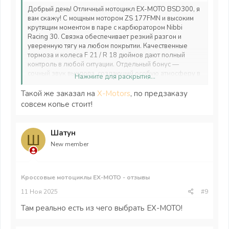
Добрый день! Отличный мотоцикл EX-MOTO BSD300, я
вам скажу! С мощным мотором ZS 177FМN и высоким
крутящим моментом в паре с карбюратором Nibbi
Racing 30. Связка обеспечивает резкий разгон и
уверенную тягу на любом покрытии. Качественные
тормоза и колеса F 21 / R 18 дюймов дают полный
контроль в любой ситуации. Отдельный бонус —
сочный звук выхлопа, создающий особую атмосферу в
Нажмите для раскрытия...
поездках. EX-MOTO BSD 300 сочетает надежность,
качество и адекватную цену. Оснащен 5-ступенчатой
Такой же заказал на
X-Motors
, по предзаказу
КПП и воздушным охлаждением. Легкая конструкция с
совсем копье стоит!
прочным пластиком.
Шатун
Ш
New member
Кроссовые мотоциклы EX-MOTO - отзывы
11 Ноя 2025
#9
Там реально есть из чего выбрать EX-MOTO!