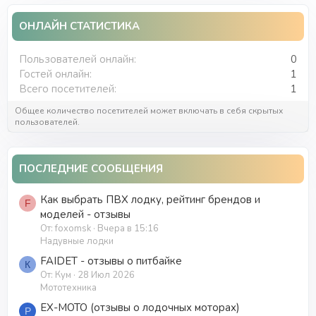
о
а
р
н
ОНЛАЙН СТАТИСТИКА
т
а
е
ч
м
а
Пользователей онлайн
0
ы
л
Гостей онлайн
1
а
Всего посетителей
1
Общее количество посетителей может включать в себя скрытых
пользователей.
ПОСЛЕДНИЕ СООБЩЕНИЯ
Как выбрать ПВХ лодку, рейтинг брендов и
F
моделей - отзывы
От: foxomsk
Вчера в 15:16
Надувные лодки
FAIDET - отзывы о питбайке
К
От: Кум
28 Июл 2026
Мототехника
EX-MOTO (отзывы о лодочных моторах)
P