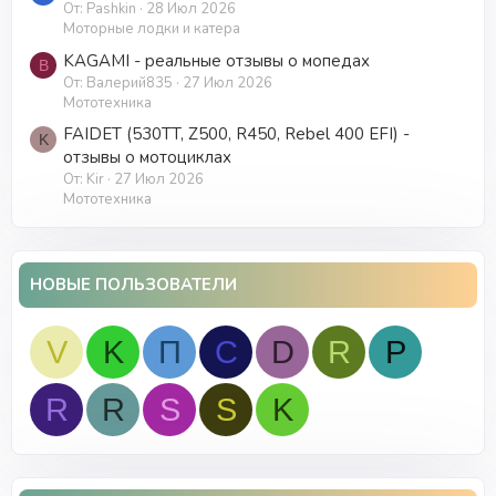
От: Pashkin
28 Июл 2026
Моторные лодки и катера
KAGAMI - реальные отзывы о мопедах
В
От: Валерий835
27 Июл 2026
Мототехника
FAIDET (530TT, Z500, R450, Rebel 400 EFI) -
K
отзывы о мотоциклах
От: Kir
27 Июл 2026
Мототехника
НОВЫЕ ПОЛЬЗОВАТЕЛИ
V
K
П
С
D
R
P
R
R
S
S
K