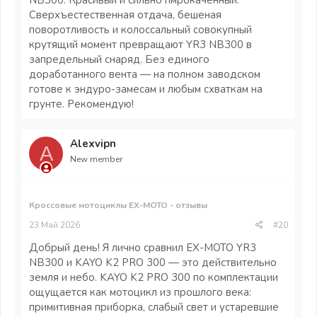
NB300. Красивый и сильно пмрокаченный.
Сверхъестественная отдача, бешеная
поворотливость и колоссальный совокупный
крутящий момент превращают YR3 NB300 в
запредельный снаряд. Без единого
доработанного вента — на полном заводском
готове к эндуро-замесам и любым схваткам на
грунте. Рекомендую!
Alexvipn
A
New member
Кроссовые мотоциклы EX-MOTO - отзывы
23 Май 2026
#20
Добрый день! Я лично сравнил EX-MOTO YR3
NB300 и KAYO K2 PRO 300 — это действительно
земля и небо. KAYO K2 PRO 300 по комплектации
ощущается как мотоцикл из прошлого века:
примитивная приборка, слабый свет и устаревшие