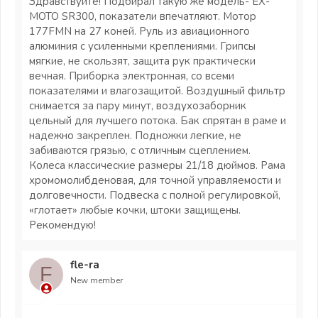
Здравствуйте! Подбирал такую же модель- EX-
MOTO SR300, показатели впечатляют. Мотор
177FMN на 27 коней. Руль из авиационного
алюминия с усиленными креплениями. Грипсы
мягкие, не скользят, защита рук практически
вечная. Приборка электронная, со всеми
показателями и влагозащитой. Воздушный фильтр
снимается за пару минут, воздухозаборник
цельный для лучшего потока. Бак спрятан в раме и
надежно закреплен. Подножки легкие, не
забиваются грязью, с отличным сцеплением.
Колеса классические размеры 21/18 дюймов. Рама
хромомолибденовая, для точной управляемости и
долговечности. Подвеска с полной регулировкой,
«глотает» любые кочки, штоки защищены.
Рекомендую!
fle-ra
F
New member