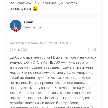
деньжат можно и на жирнющий Promax
замахнуться.
Lihan
L
New member
Кроссовые мотоциклы EX-MOTO - отзывы
25 Мар 2026
#14
Доброго времени суток! Всю зиму гонял на кросс-
эндуро EX-MOTO YR3 NB300 — и ни разу этот
аппарат не подвёл, заводился даже в трескучий
мороз как по писаному. По снегу валил уверенно,
гусей не ловил, рулился чётко, хоть по лесу, хоть
по целине. Когда пришла весна и всё поплыло,
начал месить такую грязь, что местные на ушах
стояли — а он прет как танк, только грязюка из-
под колёс веером. Мотор тянет ровно, подвеска
отрабатывает ямы и колеи без пробоев,