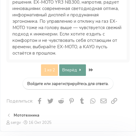
решения. EX-MOTO YR3 NB300, напротив, радует
инновациями: современная светодиодная оптика,
информативный дисплей и продуманная
эргономика. По управлению и отклику на газ EX-
MOTO тоже на голову выше — чувствуется свежий
подход к инженерии. Если хотите ездить с
комфортом и не чувствовать себя отстающим от
времени, выбирайте EX-MOTO, а KAYO пусть
остаётся в прошлом.
Last
1 из 2
Вперёд
Войдите или зарегистрируйтесь для ответа.
Facebook
Twitter
Reddit
Pinterest
Tumblr
WhatsApp
Электронная
Ссылка
Поделиться:
Мототехника
А
Д
sergv
16 Окт 2025
в
а
т
т