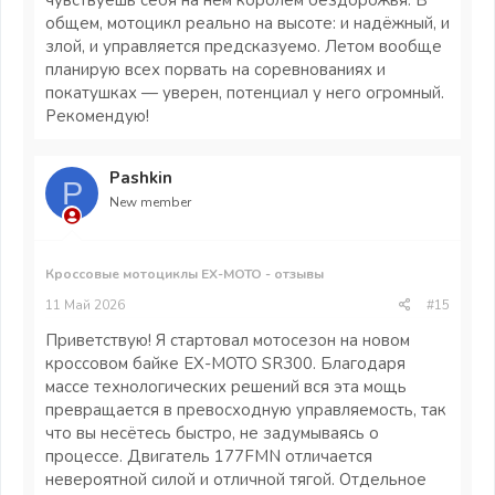
чувствуешь себя на нём королём бездорожья. В
общем, мотоцикл реально на высоте: и надёжный, и
злой, и управляется предсказуемо. Летом вообще
планирую всех порвать на соревнованиях и
покатушках — уверен, потенциал у него огромный.
Рекомендую!
Pashkin
P
New member
Кроссовые мотоциклы EX-MOTO - отзывы
11 Май 2026
#15
Приветствую! Я стартовал мотосезон на новом
кроссовом байке EX-MOTO SR300. Благодаря
массе технологических решений вся эта мощь
превращается в превосходную управляемость, так
что вы несётесь быстро, не задумываясь о
процессе. Двигатель 177FMN отличается
невероятной силой и отличной тягой. Отдельное