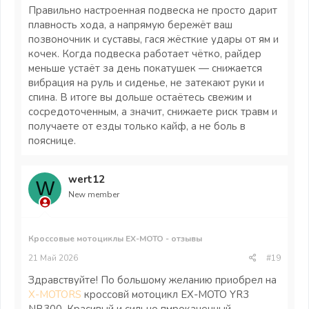
широчайший диапазон регулировок сжатия и отбоя —
Правильно настроенная подвеска не просто дарит
настроить её под себя и под любые задачи вообще без
плавность хода, а напрямую бережёт ваш
проблем. Проверенная надёжная конструкция жёстко
позвоночник и суставы, гася жёсткие удары от ям и
гасит любые неровности, плюс защита штоков уже
кочек. Когда подвеска работает чётко, райдер
идёт в комплекте, что очень радует. Задняя подвеска
меньше устаёт за день покатушек — снижается
тоже не подкачала: благодаря своим регулировкам
сжатия и отбоя я легко добился максимального
вибрация на руль и сиденье, не затекают руки и
комфорта даже на самых разбитых треках. В итоге
спина. В итоге вы дольше остаётесь свежим и
байк держит трассу как влитой — за такие ходовые
сосредоточенным, а значит, снижаете риск травм и
качества отдельное спасибо инженерам!
получаете от езды только кайф, а не боль в
пояснице.
wert12
W
New member
Кроссовые мотоциклы EX-MOTO - отзывы
21 Май 2026
#19
Здравствуйте! По большому желанию приобрел на
X-MOTORS
кроссовй мотоцикл EX-MOTO YR3