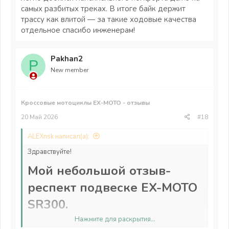
самых разбитых треках. В итоге байк держит
трассу как влитой — за такие ходовые качества
отдельное спасибо инженерам!
Pakhan2
P
New member
Кроссовые мотоциклы EX-MOTO - отзывы
20 Май 2026
#18
ALEXnsk написал(а):
Здравствуйте!
Мой небольшой отзыв-
респект подвеске EX-MOTO
SR300.​
Нажмите для раскрытия...
Отдельный респект подвеске! Вилка имеет